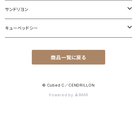
サンドリヨン
ホール
キューベッドシー
アソート
商品一覧に戻る
ホール
セット
© Cubed C／CENDRILLON
Powered by